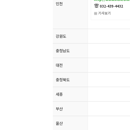
인천
032-439-4432
À
기사보기
Q
강원도
충청남도
대전
충청북도
세종
부산
울산