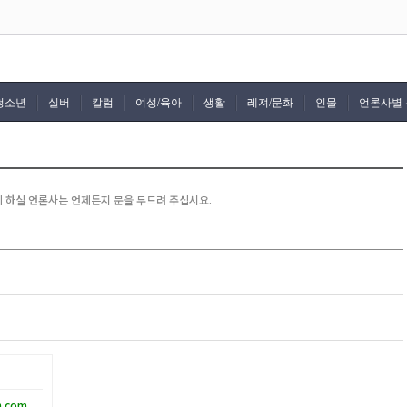
청소년
실버
칼럼
여성/육아
생활
레져/문화
인물
언론사별
께 하실 언론사는 언제든지 문을 두드려 주십시요.
n.com