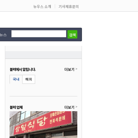
|
뉴우스 소개
기사제휴문의
검색
 뉴스
블럭에서 알립니다.
더보기
>
국내
해외
블럭 업체
더보기
>