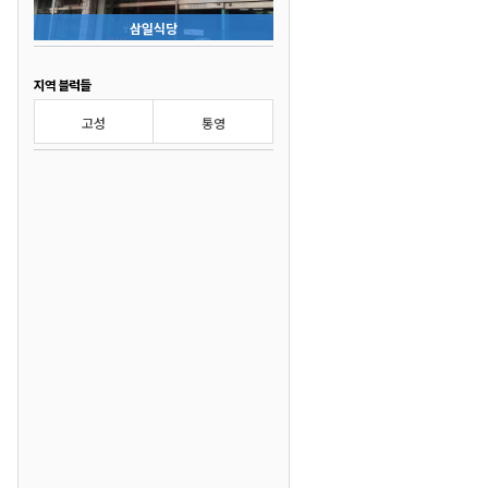
삼일식당
지역 블럭들
고성
통영