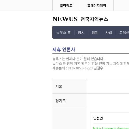
블럭광고
홈페이지제작
NEWUS
전국지역뉴스
뉴우스 홈
정치
경제
사회
교육/
제휴 언론사
뉴우스는 언제나 문이 열려 있습니다.
뉴우스 와 함께 지역 언론이 힘을 얻어 가는 과정에 함
제휴문의 : 010-3051-6223 김길수
서울
경기도
인천인
http://www.incheoni